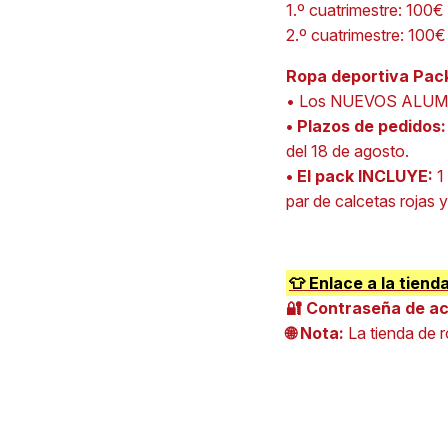
1.º cuatrimestre: 100€
2.º cuatrimestre: 100€
Ropa deportiva Pack
• Los NUEVOS ALUMNO
• Plazos de pedidos
del 18 de agosto.
• El pack INCLUYE:
1
par de calcetas rojas
👕 Enlace a la tie
🔐 Contraseña de a
🌐 Nota:
La tienda de 