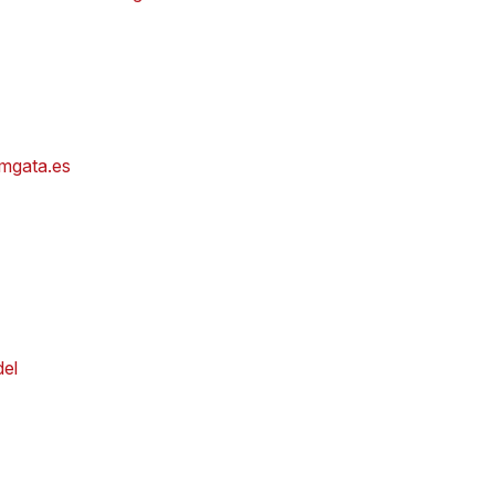
emgata.es
del