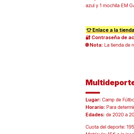
azul y 1 mochila EM 
👕 Enlace a la tie
🔐 Contraseña de a
🌐 Nota:
La tienda de 
Multideport
Lugar:
Camp de Fútbol
Horario:
Para determi
Edades:
de 2020 a 2
Cuota del deporte: 19