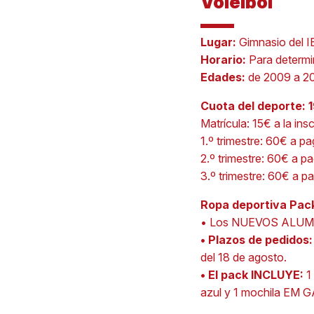
Voleibol
Lugar:
Gimnasio del I
Horario:
Para determi
Edades:
de 2009 a 2
Cuota del deporte: 
Matrícula: 15€ a la ins
1.º trimestre: 60€ a p
2.º trimestre: 60€ a p
3.º trimestre: 60€ a p
Ropa deportiva Pack
• Los NUEVOS ALUMNO
• Plazos de pedidos
del 18 de agosto.
• El pack INCLUYE:
1
azul y 1 mochila EM 