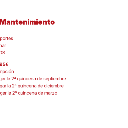
 Mantenimiento
portes
nar
008
195€
cripción
agar la 2ª quincena de septiembre
agar la 2ª quincena de diciembre
agar la 2ª quincena de marzo