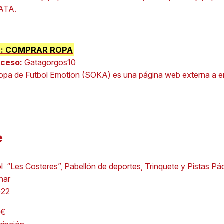
GATA.
nda: COMPRAR ROPA
cceso:
Gatagorgos10
ropa de Futbol Emotion (SOKA) es una página web externa a 
e
 “Les Costeres”, Pabellón de deportes, Trinquete y Pistas Pá
nar
022
5€