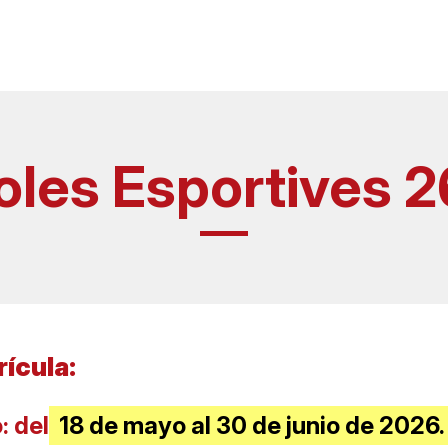
oles Esportives 2
rícula:
: del
18 de mayo al 30 de junio de 2026.