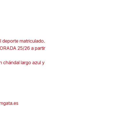
eporte matriculado.
RADA 25/26 a partir
ón chándal largo azul y
emgata.es