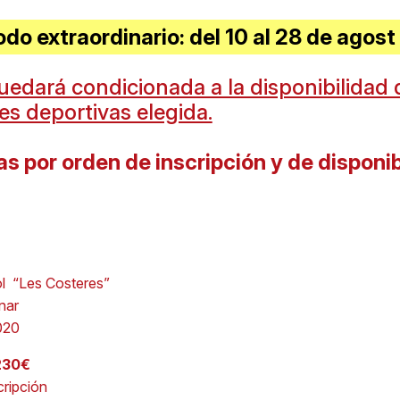
do extraordinario: del 10 al 28 de agos
uedará condicionada a la disponibilidad 
es deportivas elegida.
as por orden de inscripción y de disponib
l “Les Costeres”
nar
020
230€
cripción