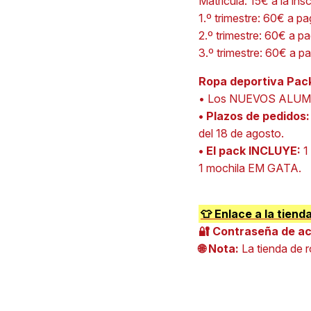
Matrícula: 15€ a la ins
1.º trimestre: 60€ a p
2.º trimestre: 60€ a p
3.º trimestre: 60€ a p
Ropa deportiva Pack
• Los NUEVOS ALUMNO
• Plazos de pedidos
del 18 de agosto.
• El pack INCLUYE:
1 
1 mochila EM GATA.
👕 Enlace a la tie
🔐 Contraseña de a
🌐 Nota:
La tienda de 