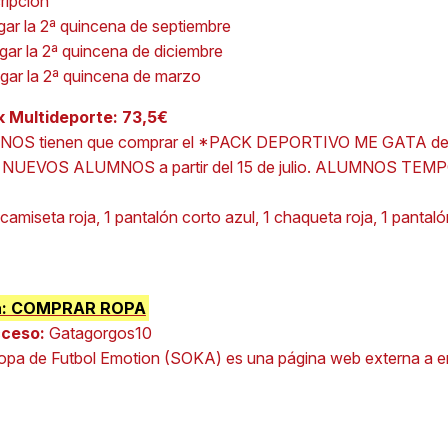
cripción
agar la 2ª quincena de septiembre
agar la 2ª quincena de diciembre
agar la 2ª quincena de marzo
 Multideporte: 73,5€
S tienen que comprar el *PACK DEPORTIVO ME GATA del d
:
NUEVOS ALUMNOS a partir del 15 de julio. ALUMNOS TEMPO
camiseta roja, 1 pantalón corto azul, 1 chaqueta roja, 1 pantal
nda: COMPRAR ROPA
cceso:
Gatagorgos10
ropa de Futbol Emotion (SOKA) es una página web externa a 