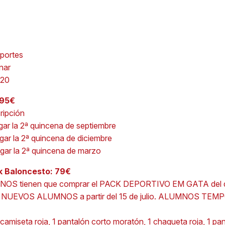
portes
nar
020
195€
cripción
agar la 2ª quincena de septiembre
agar la 2ª quincena de diciembre
agar la 2ª quincena de marzo
k Baloncesto: 79€
S tienen que comprar el PACK DEPORTIVO EM GATA del dep
:
NUEVOS ALUMNOS a partir del 15 de julio. ALUMNOS TEMPO
camiseta roja, 1 pantalón corto moratón, 1 chaqueta roja, 1 pa