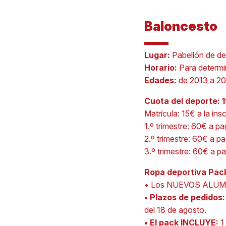
Baloncesto
Lugar:
Pabellón de de
Horario:
Para determi
Edades:
de 2013 a 2
Cuota del deporte: 
Matrícula: 15€ a la ins
1.º trimestre: 60€ a p
2.º trimestre: 60€ a p
3.º trimestre: 60€ a p
Ropa deportiva Pac
• Los NUEVOS ALUMNO
• Plazos de pedidos
del 18 de agosto.
• El pack INCLUYE:
1 