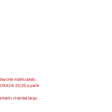
porte matrículado.
RADA 25/26 a partir
pantalón chándal largo