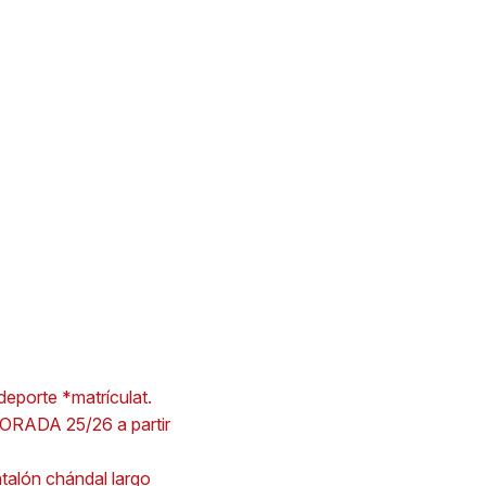
orte *matrículat.
RADA 25/26 a partir
ntalón chándal largo