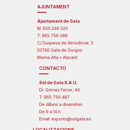
AJUNTAMENT
Ajuntament de Gata
M:
650 246 025
T:
965 756 089
C/ Duquesa de Almodóvar, 3
03740 Gata de Gorgos
Marina Alta • Alacant
CONTACTO
Sòl de Gata S.A.U.
Dr. Gómez Ferrer, 44
T:
965 756 487
De dilluns a divendres
De 9 a 14 h
Email:
esports@solgata.es
LOCALITZACIONS