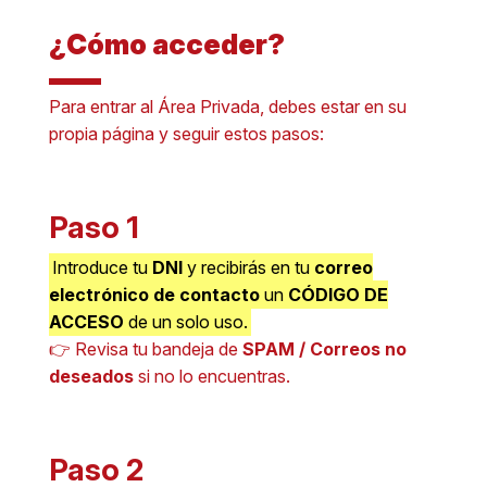
¿Cómo acceder?
Para entrar al Área Privada, debes estar en su
propia página y seguir estos pasos:
Paso 1
Introduce tu
DNI
y recibirás en tu
correo
electrónico de contacto
un
CÓDIGO DE
ACCESO
de un solo uso.
👉 Revisa tu bandeja de
SPAM / Correos no
deseados
si no lo encuentras.
Paso 2