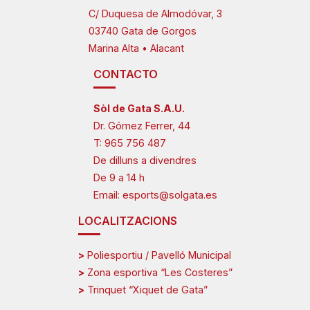
C/ Duquesa de Almodóvar, 3
03740 Gata de Gorgos
Marina Alta • Alacant
CONTACTO
Sòl de Gata S.A.U.
Dr. Gómez Ferrer, 44
T:
965 756 487
De dilluns a divendres
De 9 a 14 h
Email:
esports@solgata.es
LOCALITZACIONS
>
Poliesportiu / Pavelló Municipal
>
Zona esportiva “Les Costeres”
>
Trinquet “Xiquet de Gata”