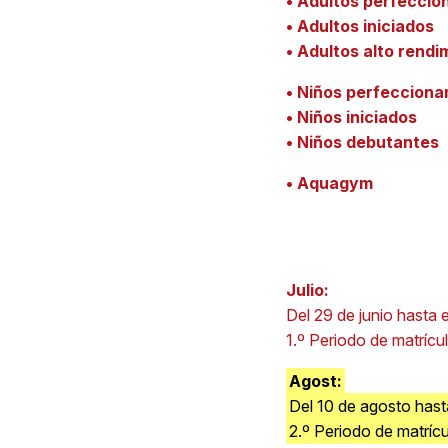
• Adultos perfeccio
• Adultos iniciados
• Adultos alto rendi
• Niños perfecciona
• Niños iniciados
• Niños debutantes
• Aquagym
Julio:
Del 29 de junio hasta e
1.º Periodo de matrícul
Agost:
Del 10 de agosto hast
2.º Periodo de matrícul