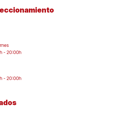
feccionamiento
ernes
0h - 20:00h
0h - 20:00h
iados