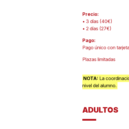
Precio:
• 3 días (40€)
• 2 días (27€)
Pago:
Pago único con tarjeta
Plazas limitadas
NOTA:
La coordinació
nivel del alumno.
ADULTOS