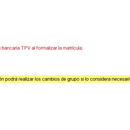
 bancaria TPV al formalizar la matrícula.
n podrá realizar los cambios de grupo si lo considera necesar