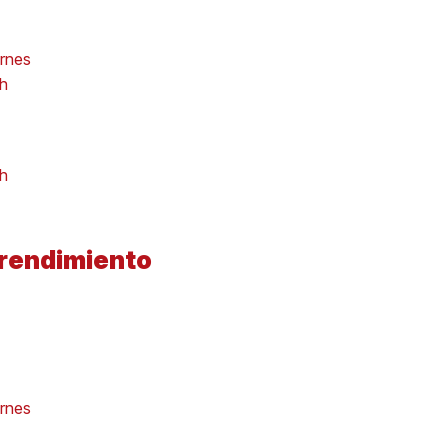
ernes
0h
0h
 rendimiento
ernes