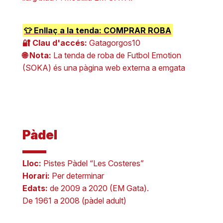
👕 Enllaç a la tenda: COMPRAR ROBA
🔐 Clau d'accés:
Gatagorgos10
🌐 Nota:
La tenda de roba de Futbol Emotion
(SOKA) és una pàgina web externa a emgata
Pàdel
Lloc:
Pistes Pàdel “Les Costeres”
Horari:
Per determinar
Edats:
de 2009 a 2020 (EM Gata).
De 1961 a 2008 (pàdel adult)