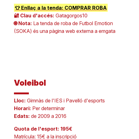
👕 Enllaç a la tenda: COMPRAR ROBA
🔐 Clau d'accés:
Gatagorgos10
🌐 Nota:
La tenda de roba de Futbol Emotion
(SOKA) és una pàgina web externa a emgata
Voleibol
Lloc:
Gimnàs de l'IES i Pavelló d'esports
Horari:
Per determinar
Edats:
de 2009 a 2016
Quota de l'esport: 195€
Matrícula: 15€ a la inscripció