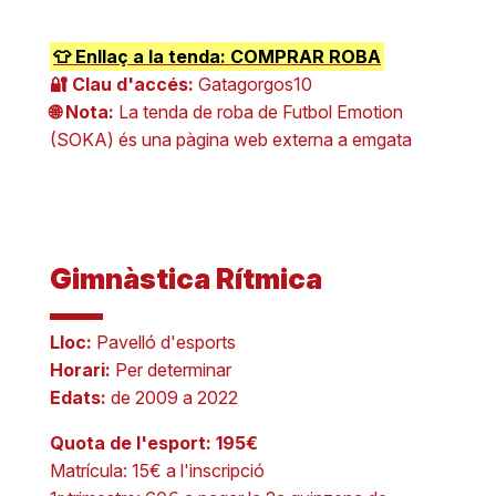
👕 Enllaç a la tenda: COMPRAR ROBA
🔐 Clau d'accés:
Gatagorgos10
🌐 Nota:
La tenda de roba de Futbol Emotion
(SOKA) és una pàgina web externa a emgata
Gimnàstica Rítmica
Lloc:
Pavelló d'esports
Horari:
Per determinar
Edats:
de 2009 a 2022
Quota de l'esport: 195€
Matrícula: 15€ a l'inscripció