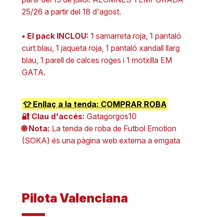
25/26 a partir del 18 d'agost.
• El pack INCLOU:
1 samarreta roja, 1 pantaló
curt blau, 1 jaqueta roja, 1 pantaló xandall llarg
blau, 1 parell de calces roges i 1 motxilla EM
GATA.
👕 Enllaç a la tenda: COMPRAR ROBA
🔐 Clau d'accés:
Gatagorgos10
🌐 Nota:
La tenda de roba de Futbol Emotion
(SOKA) és una pàgina web externa a emgata
Pilota Valenciana