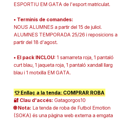
ESPORTIU EM GATA de l'esport matriculat.
• Terminis de comandes:
NOUS ALUMNES a partir del 15 de juliol.
ALUMNES TEMPORADA 25/26 i reposicions a
partir del 18 d'agost.
• El pack INCLOU:
1 samarreta roja, 1 pantaló
curt blau, 1 jaqueta roja, 1 pantaló xandall llarg
blau i 1 motxilla EM GATA.
👕 Enllaç a la tenda: COMPRAR ROBA
🔐 Clau d'accés:
Gatagorgos10
🌐 Nota:
La tenda de roba de Futbol Emotion
(SOKA) és una pàgina web externa a emgata