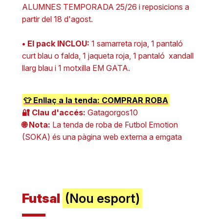
ALUMNES TEMPORADA 25/26 i reposicions a
partir del 18 d'agost.
• El pack INCLOU:
1 samarreta roja, 1 pantaló
curt blau o falda, 1 jaqueta roja, 1 pantaló xandall
llarg blau i 1 motxilla EM GATA.
👕 Enllaç a la tenda: COMPRAR ROBA
🔐 Clau d'accés:
Gatagorgos10
🌐 Nota:
La tenda de roba de Futbol Emotion
(SOKA) és una pàgina web externa a emgata
Futsal
(Nou esport)