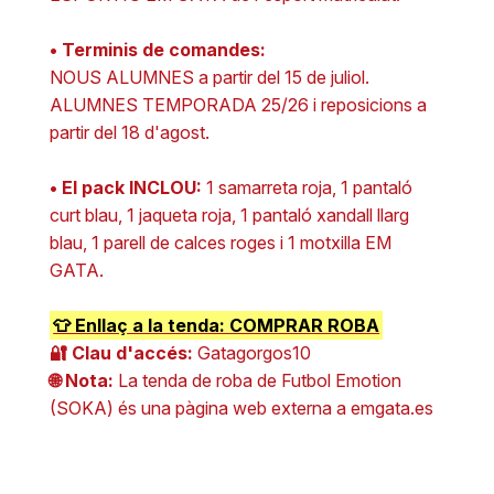
• Terminis de comandes:
NOUS ALUMNES a partir del 15 de juliol.
ALUMNES TEMPORADA 25/26 i reposicions a
partir del 18 d'agost.
• El pack INCLOU:
1 samarreta roja, 1 pantaló
curt blau, 1 jaqueta roja, 1 pantaló xandall llarg
blau, 1 parell de calces roges i 1 motxilla EM
GATA.
👕 Enllaç a la tenda: COMPRAR ROBA
🔐 Clau d'accés:
Gatagorgos10
🌐 Nota:
La tenda de roba de Futbol Emotion
(SOKA) és una pàgina web externa a emgata.es