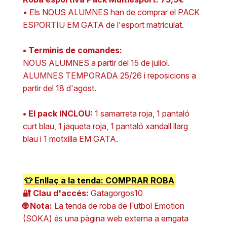
• Els NOUS ALUMNES han de comprar el PACK
ESPORTIU EM GATA de l'esport matriculat.
• Terminis de comandes:
NOUS ALUMNES a partir del 15 de juliol.
ALUMNES TEMPORADA 25/26 i reposicions a
partir del 18 d'agost.
• El pack INCLOU:
1 samarreta roja, 1 pantaló
curt blau, 1 jaqueta roja, 1 pantaló xandall llarg
blau i 1 motxilla EM GATA.
👕 Enllaç a la tenda: COMPRAR ROBA
🔐 Clau d'accés:
Gatagorgos10
🌐 Nota:
La tenda de roba de Futbol Emotion
(SOKA) és una pàgina web externa a emgata