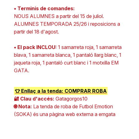
• Terminis de comandes:
NOUS ALUMNES a partir del 15 de juliol.
ALUMNES TEMPORADA 25/26 i reposicions a
partir del 18 d'agost.
• El pack INCLOU:
1 samarreta roja, 1 samarreta
blava, 1 samarreta blanca, 1 pantaló llarg blanc, 1
jaqueta roja, 1 pantaló curt blanc i 1 motxilla EM
GATA.
👕 Enllaç a la tenda: COMPRAR ROBA
🔐 Clau d'accés:
Gatagorgos10
🌐 Nota:
La tenda de roba de Futbol Emotion
(SOKA) és una pàgina web externa a emgata