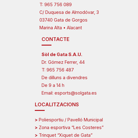
T:
965 756 089
C/ Duquesa de Almodóvar, 3
03740 Gata de Gorgos
Marina Alta • Alacant
CONTACTE
Sòl de Gata S.A.U.
Dr. Gómez Ferrer, 44
T:
965 756 487
De dilluns a divendres
De 9 a 14 h
Email:
esports@solgata.es
LOCALITZACIONS
>
Poliesportiu / Pavelló Municipal
>
Zona esportiva “Les Costeres”
>
Trinquet “Xiquet de Gata”