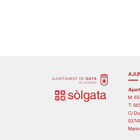
AJU
Ajun
M:
65
T:
96
C/ Du
0374
Marin