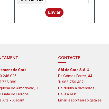
Enviar
NTAMENT
CONTACTE
tament de Gata
Sòl de Gata S.A.U.
0 246 025
Dr. Gómez Ferrer, 44
5 756 089
T:
965 756 487
quesa de Almodóvar, 3
De dilluns a divendres
0 Gata de Gorgos
De 9 a 14 h
a Alta • Alacant
Email:
esports@solgata.es